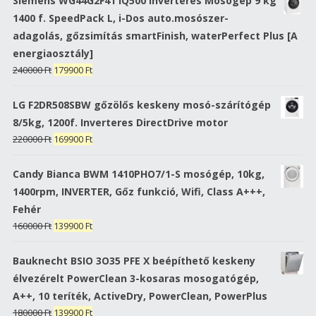
Siemens WG44G2F41 iQ500 Inverteres Mosógép 9 kg
285990 Ft.
219900 Ft.
1400 f. SpeedPack L, i-Dos auto.mosószer-
adagolás, gőzsimítás smartFinish, waterPerfect Plus [A
energiaosztály]
Original
Current
240000
Ft
179900
Ft
price
price
was:
is:
LG F2DR508SBW gőzölős keskeny mosó-szárítógép
240000 Ft.
179900 Ft.
8/5kg, 1200f. Inverteres DirectDrive motor
Original
Current
220000
Ft
169900
Ft
price
price
was:
is:
Candy Bianca BWM 1410PHO7/1-S mosógép, 10kg,
220000 Ft.
169900 Ft.
1400rpm, INVERTER, Gőz funkció, Wifi, Class A+++,
Fehér
Original
Current
160000
Ft
139900
Ft
price
price
was:
is:
Bauknecht BSIO 3O35 PFE X beépíthető keskeny
160000 Ft.
139900 Ft.
élvezérelt PowerClean 3-kosaras mosogatógép,
A++, 10 teríték, ActiveDry, PowerClean, PowerPlus
Original
Current
180000
Ft
139900
Ft