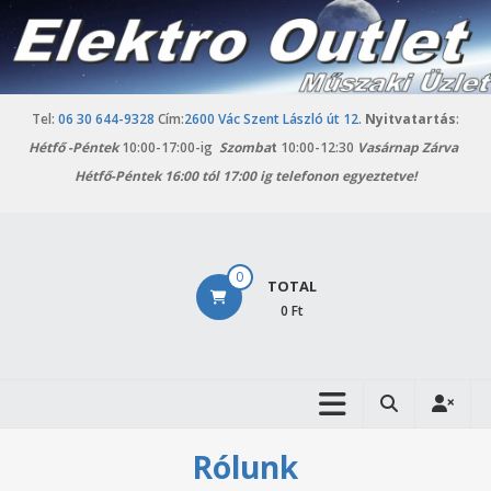
Skip
to
content
Tel:
06 30 644-9328
Cím:
2600 Vác Szent László út 12.
Nyitvatartás
:
Hétfő -
Péntek
10:00-17:00-ig
Szomba
t
10:00-12:30
Vasárnap Zárva
Hétfő-Péntek 16:00 tól 17:00 ig telefonon egyeztetve!
Elektro
0
TOTAL
Outlet
0 Ft
Vác
Háztartási
gépek
outlet
Rólunk
áruháza