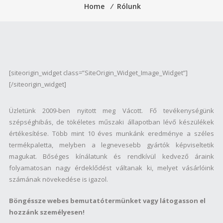
Home
⁄
Rólunk
[siteorigin_widget class=”SiteOrigin_Widget_Image_Widget”]
[/siteorigin_widget]
Üzletünk 2009-ben nyitott meg Vácott. Fő tevékenységünk
szépséghibás, de tökéletes műszaki állapotban lévő készülékek
értékesítése. Több mint 10 éves munkánk eredménye a széles
termékpaletta, melyben a legnevesebb gyártók képviseltetik
magukat. Bőséges kínálatunk és rendkívül kedvező áraink
folyamatosan nagy érdeklődést váltanak ki, melyet vásárlóink
számának növekedése is igazol.
Böngéssze webes bemutatótermünket vagy látogasson el
hozzánk személyesen!