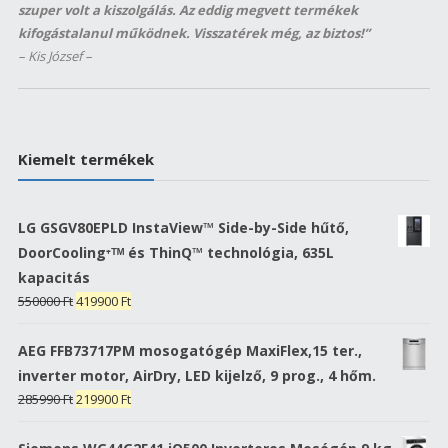
szuper volt a kiszolgálás. Az eddig megvett termékek
kifogástalanul működnek. Visszatérek még, az biztos!”
– Kis József –
Kiemelt termékek
LG GSGV80EPLD InstaView™ Side-by-Side hűtő,
DoorCooling⁺ᵀᴹ és ThinQ™ technológia, 635L
kapacitás
Original
Current
550000
Ft
419900
Ft
price
price
was:
is:
AEG FFB73717PM mosogatógép MaxiFlex,15 ter.,
550000 Ft.
419900 Ft.
inverter motor, AirDry, LED kijelző, 9 prog., 4 hőm.
Original
Current
285990
Ft
219900
Ft
price
price
was:
is: