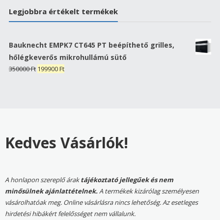
Legjobbra értékelt termékek
Bauknecht EMPK7 CT645 PT beépíthető grilles,
hőlégkeverős mikrohullámú sütő
Original
Current
350000
Ft
199900
Ft
price
price
was:
is:
350000 Ft.
199900 Ft.
Kedves Vásárlók!
A honlapon szereplő árak
tájékoztató jellegűek és nem
minősülnek ajánlattételnek.
A termékek kizárólag személyesen
vásárolhatóak meg. Online vásárlásra nincs lehetőség. Az esetleges
hirdetési hibákért felelősséget nem vállalunk.