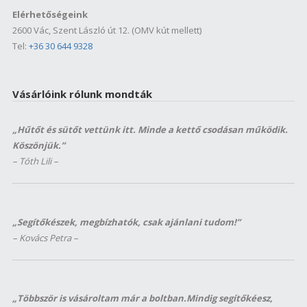
Elérhetőségeink
2600 Vác, Szent László út 12. (OMV kút mellett)
Tel:
+36 30 644 9328
Vásárlóink rólunk mondták
„Hűtőt és sütőt vettünk itt. Minde a kettő csodásan működik.
Köszönjük.”
– Tóth Lili –
„Segítőkészek, megbízhatók, csak ajánlani tudom!”
– Kovács Petra –
„Többször is vásároltam már a boltban.Mindig segítőkéesz,