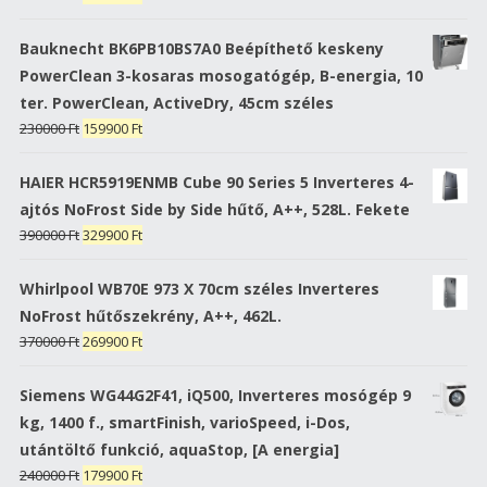
price
price
was:
is:
Bauknecht BK6PB10BS7A0 Beépíthető keskeny
180000 Ft.
139900 Ft.
PowerClean 3-kosaras mosogatógép, B-energia, 10
ter. PowerClean, ActiveDry, 45cm széles
Original
Current
230000
Ft
159900
Ft
price
price
was:
is:
HAIER HCR5919ENMB Cube 90 Series 5 Inverteres 4-
230000 Ft.
159900 Ft.
ajtós NoFrost Side by Side hűtő, A++, 528L. Fekete
Original
Current
390000
Ft
329900
Ft
price
price
was:
is:
Whirlpool WB70E 973 X 70cm széles Inverteres
390000 Ft.
329900 Ft.
NoFrost hűtőszekrény, A++, 462L.
Original
Current
370000
Ft
269900
Ft
price
price
was:
is:
Siemens WG44G2F41, iQ500, Inverteres mosógép 9
370000 Ft.
269900 Ft.
kg, 1400 f., smartFinish, varioSpeed, i-Dos,
utántöltő funkció, aquaStop, [A energia]
Original
Current
240000
Ft
179900
Ft