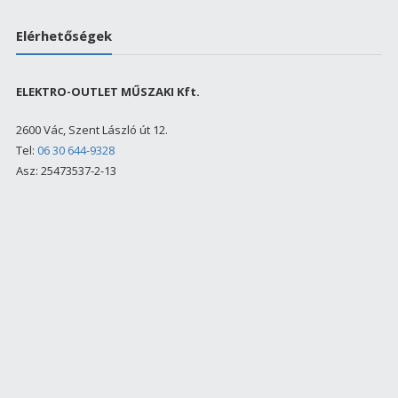
price
price
was:
is:
Elérhetőségek
240000 Ft.
179900 Ft.
ELEKTRO-OUTLET MŰSZAKI Kft.
2600 Vác, Szent László út 12.
Tel:
06 30 644-9328
Asz: 25473537-2-13