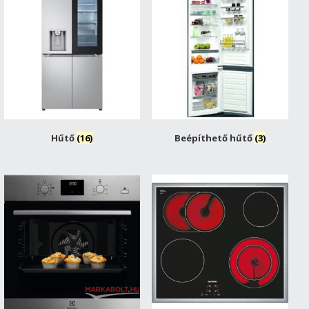
Hűtő
(16)
Beépíthető hűtő
(3)