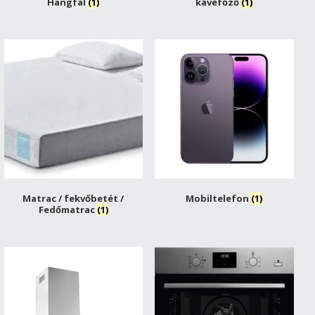
Hangfal
(1)
kávéfőző
(1)
Matrac / fekvőbetét /
Mobiltelefon
(1)
Fedőmatrac
(1)