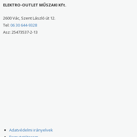
ELEKTRO-OUTLET MŰSZAKI Kft.
2600 Vác, Szent László út 12.
Tel:
06 30 644-9328
Asz: 25473537-2-13
Adatvédelmi irányelvek
Bemutatóterem