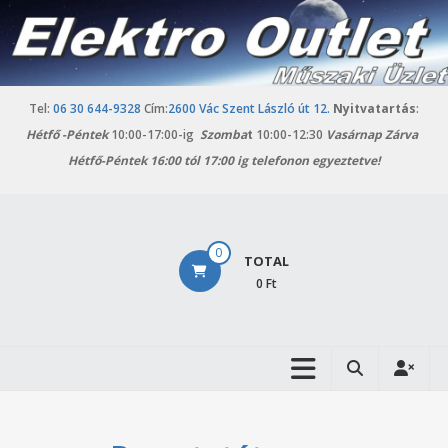
Skip
to
content
Tel:
06 30 644-9328
Cím:
2600 Vác Szent László út 12.
Nyitvatartás
:
Hétfő -
Péntek
10:00-17:00-ig
Szomba
t
10:00-12:30
Vasárnap Zárva
Hétfő-Péntek 16:00 tól 17:00 ig telefonon egyeztetve!
Elektro
0
TOTAL
Outlet
0 Ft
Vác
Háztartási
gépek
outlet
áruháza