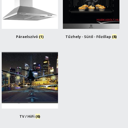
Páraelszívó
(1)
Tűzhely - Sütő - Főzőlap
(8)
TV / HiFi
(6)