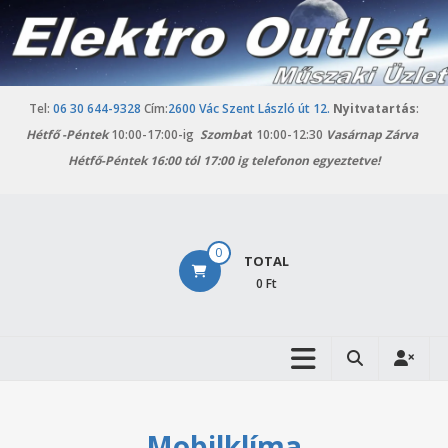
Skip
to
content
Tel:
06 30 644-9328
Cím:
2600 Vác Szent László út 12.
Nyitvatartás
:
Hétfő -
Péntek
10:00-17:00-ig
Szomba
t
10:00-12:30
Vasárnap Zárva
Hétfő-Péntek 16:00 tól 17:00 ig telefonon egyeztetve!
Elektro
0
TOTAL
Outlet
0 Ft
Vác
Háztartási
gépek
outlet
áruháza
Mobilklíma