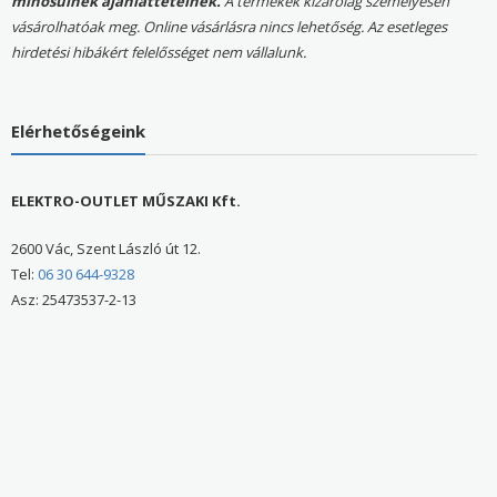
minősülnek ajánlattételnek.
A termékek kizárólag személyesen
vásárolhatóak meg. Online vásárlásra nincs lehetőség. Az esetleges
hirdetési hibákért felelősséget nem vállalunk.
Elérhetőségeink
ELEKTRO-OUTLET MŰSZAKI Kft.
2600 Vác, Szent László út 12.
Tel:
06 30 644-9328
Asz: 25473537-2-13