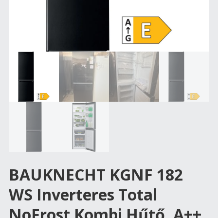
BAUKNECHT KGNF 182
WS Inverteres Total
NoFrost Kombi Hűtő, A++,