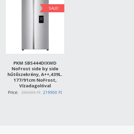
SALE!
PKM SBS444DIXWD
NoFrost side by side
hűtőszekrény, A++,439L.
177/91cm NoFrost,
Vízadagolóval
Original
Current
Price:
260000
Ft
219900
Ft
price
price
was:
is:
260000 Ft.
219900 Ft.