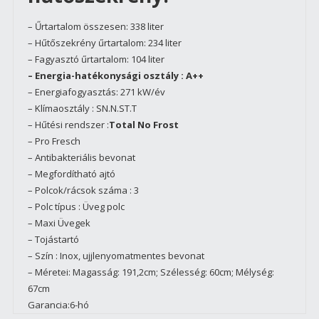
– Űrtartalom összesen: 338 liter
– Hűtőszekrény űrtartalom: 234 liter
– Fagyasztó űrtartalom: 104 liter
– Energia-hatékonysági osztály : A++
– Energiafogyasztás: 271 kW/év
– Klímaosztály : SN.N.ST.T
– Hűtési rendszer :
Total No Frost
– Pro Fresch
– Antibakteriális bevonat
– Megfordítható ajtó
– Polcok/rácsok száma : 3
– Polc típus : Üveg polc
– Maxi Üvegek
– Tojástartó
– Szín : Inox, ujjlenyomatmentes bevonat
– Méretei:
Magasság: 191,2cm; Szélesség: 60cm; Mélység:
67cm
Garancia:6-hó