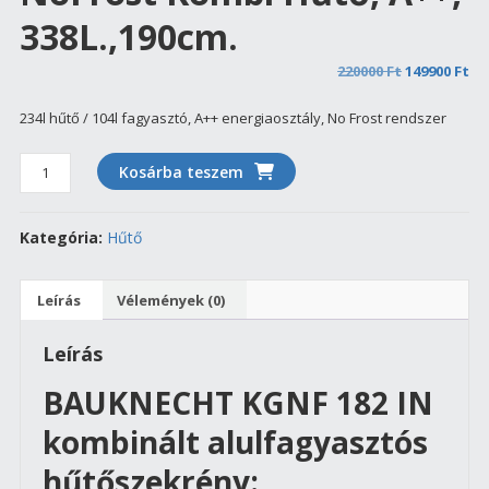
338L.,190cm.
Original
Cu
220000
Ft
149900
Ft
price
pr
234l hűtő / 104l fagyasztó, A++ energiaosztály, No Frost rendszer
was:
is:
220000 Ft.
149
BAUKNECHT
Kosárba teszem
KGNF
182
Kategória:
Hűtő
WS
Inverteres
Total
Leírás
Vélemények (0)
NoFrost
kombi
Leírás
hűtő,
A++,
BAUKNECHT KGNF 182 IN
338L.,190cm.
kombinált alulfagyasztós
mennyiség
hűtőszekrény: