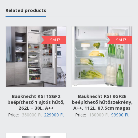
Related products
SALE!
SALE!
Bauknecht KSI 18GF2
Bauknecht KSI 9GF2E
beépíthető 1 ajtós hűtő,
beépíthető hűtőszekrény,
262L + 30L. A++
A++, 112L. 87,5cm magas
Original
Current
Original
Curr
Price:
360000
Ft
229900
Ft
Price:
130000
Ft
99900
Ft
price
price
price
pric
was:
is:
was:
is:
360000 Ft.
229900 Ft.
130000 Ft.
9990