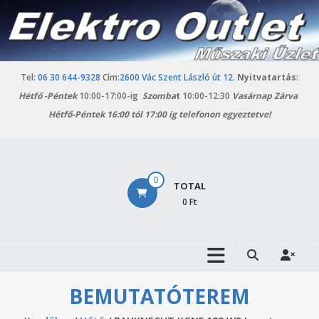
Skip
to
content
Tel:
06 30 644-9328
Cím:
2600 Vác Szent László út 12.
Nyitvatartás
:
Hétfő -
Péntek
10:00-17:00-ig
Szomba
t
10:00-12:30
Vasárnap Zárva
Hétfő-Péntek 16:00 tól 17:00 ig telefonon egyeztetve!
Elektro
0
TOTAL
Outlet
0 Ft
Vác
Háztartási
gépek
outlet
BEMUTATÓTEREM
áruháza