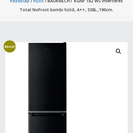
Kezdőlap
/
Hűtő
/ BAUKNECHT KGNF 182 WS Inverteres
Total NoFrost kombi hűtő, A++, 338L.,190cm.
Akció!