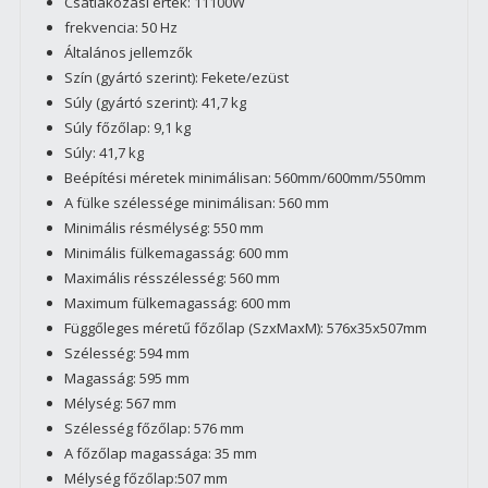
Csatlakozási érték: 11100W
frekvencia: 50 Hz
Általános jellemzők
Szín (gyártó szerint): Fekete/ezüst
Súly (gyártó szerint): 41,7 kg
Súly főzőlap: 9,1 kg
Súly: 41,7 kg
Beépítési méretek minimálisan: 560mm/600mm/550mm
A fülke szélessége minimálisan: 560 mm
Minimális résmélység: 550 mm
Minimális fülkemagasság: 600 mm
Maximális résszélesség: 560 mm
Maximum fülkemagasság: 600 mm
Függőleges méretű főzőlap (SzxMaxM): 576x35x507mm
Szélesség: 594 mm
Magasság: 595 mm
Mélység: 567 mm
Szélesség főzőlap: 576 mm
A főzőlap magassága: 35 mm
Mélység főzőlap:507 mm