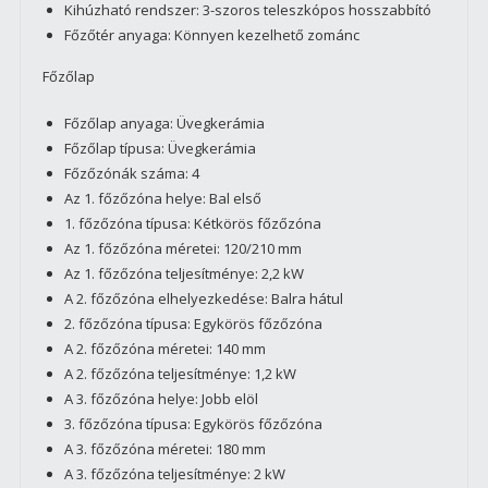
Kihúzható rendszer: 3-szoros teleszkópos hosszabbító
Főzőtér anyaga: Könnyen kezelhető zománc
Főzőlap
Főzőlap anyaga: Üvegkerámia
Főzőlap típusa: Üvegkerámia
Főzőzónák száma: 4
Az 1. főzőzóna helye: Bal első
1. főzőzóna típusa: Kétkörös főzőzóna
Az 1. főzőzóna méretei: 120/210 mm
Az 1. főzőzóna teljesítménye: 2,2 kW
A 2. főzőzóna elhelyezkedése: Balra hátul
2. főzőzóna típusa: Egykörös főzőzóna
A 2. főzőzóna méretei: 140 mm
A 2. főzőzóna teljesítménye: 1,2 kW
A 3. főzőzóna helye: Jobb elöl
3. főzőzóna típusa: Egykörös főzőzóna
A 3. főzőzóna méretei: 180 mm
A 3. főzőzóna teljesítménye: 2 kW