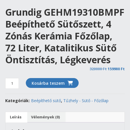
Grundig GEHM19310BMPF
Beépíthető Sütőszett, 4
Zónás Kerámia Főzőlap,
72 Liter, Katalitikus Sütő
Öntisztítás, Légkeverés
Original
Cu
320000
Ft
159900
Ft
price
pr
Grundig
was:
is:
Kosárba teszem
GEHM19310BMPF
320000 Ft.
159
beépíthető
Kategóriák:
Beépíthető sütő
,
Tűzhely - Sütő - Főzőlap
sütőszett,
4
zónás
Leírás
Vélemények (0)
kerámia
főzőlap,