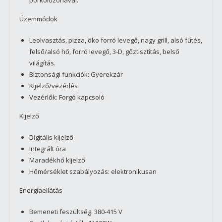
Üzemmódok
Leolvasztás, pizza, öko forró levegő, nagy grill, alsó fűtés,
felső/alsó hő, forró levegő, 3-D, gőztisztítás, belső
világítás.
Biztonsági funkciók: Gyerekzár
Kijelző/vezérlés
Vezérlők: Forgó kapcsoló
Kijelző
Digitális kijelző
Integrált óra
Maradékhő kijelző
Hőmérséklet szabályozás: elektronikusan
Energiaellátás
Bemeneti feszültség: 380-415 V