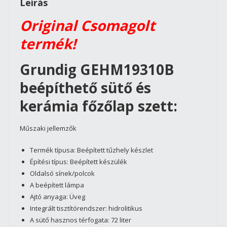
Leírás
72
liter,
Original Csomagolt
katalitikus
termék!
sütő
öntisztítás,
Grundig GEHM19310B
légkeverés
mennyiség
beépíthető sütő és
kerámia főzőlap szett:
Műszaki jellemzők
Termék típusa: Beépített tűzhely készlet
Építési típus: Beépített készülék
Oldalsó sínek/polcok
A beépített lámpa
Ajtó anyaga: Üveg
Integrált tisztítórendszer: hidrolitikus
A sütő hasznos térfogata: 72 liter