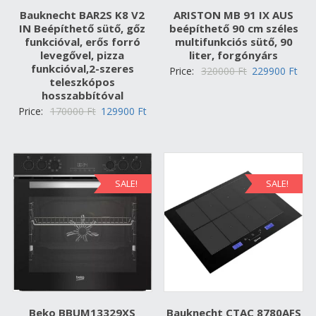
Bauknecht BAR2S K8 V2
ARISTON MB 91 IX AUS
IN Beépíthető sütő, gőz
beépíthető 90 cm széles
funkcióval, erős forró
multifunkciós sütő, 90
levegővel, pizza
liter, forgónyárs
funkcióval,2-szeres
Original
Cur
Price:
320000
Ft
229900
Ft
teleszkópos
price
pric
hosszabbítóval
was:
is:
Original
Current
Price:
170000
Ft
129900
Ft
320000 Ft.
229
price
price
was:
is:
170000 Ft.
129900 Ft.
SALE!
SALE!
Beko BBUM13329XS
Bauknecht CTAC 8780AFS