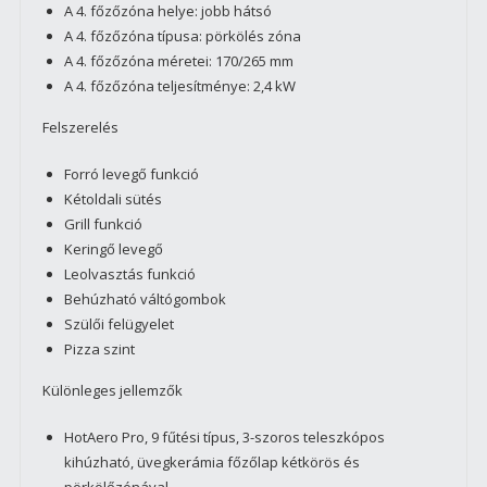
A 4. főzőzóna helye: jobb hátsó
A 4. főzőzóna típusa: pörkölés zóna
A 4. főzőzóna méretei: 170/265 mm
A 4. főzőzóna teljesítménye: 2,4 kW
Felszerelés
Forró levegő funkció
Kétoldali sütés
Grill funkció
Keringő levegő
Leolvasztás funkció
Behúzható váltógombok
Szülői felügyelet
Pizza szint
Különleges jellemzők
HotAero Pro, 9 fűtési típus, 3-szoros teleszkópos
kihúzható, üvegkerámia főzőlap kétkörös és
pörkölőzónával.