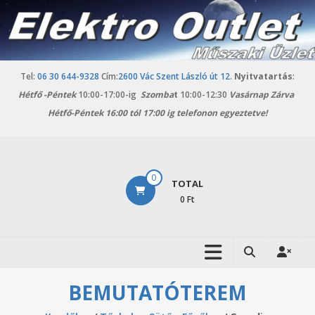
Skip
to
content
Tel:
06 30 644-9328
Cím:
2600 Vác Szent László út 12.
Nyitvatartás
:
Hétfő -
Péntek
10:00-17:00-ig
Szomba
t
10:00-12:30
Vasárnap Zárva
Hétfő-Péntek 16:00 tól 17:00 ig telefonon egyeztetve!
Elektro
0
TOTAL
Outlet
0 Ft
Vác
Háztartási
gépek
outlet
BEMUTATÓTEREM
áruháza