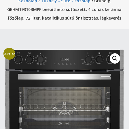
Kezdőlap
/
Tűzhely - Sütő - Főzőlap
/ Grundig
GEHM19310BMPF beépíthető sütőszett, 4 zónás kerámia
főzőlap, 72 liter, katalitikus sütő öntisztítás, légkeverés
Akció!