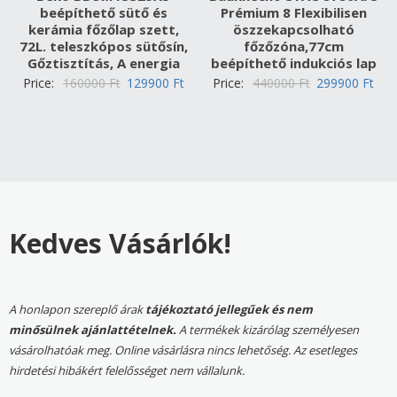
beépíthető sütő és
Prémium 8 Flexibilisen
kerámia főzőlap szett,
öszzekapcsolható
72L. teleszkópos sütősín,
főzőzóna,77cm
Gőztisztítás, A energia
beépíthető indukciós lap
Original
Current
Original
Cur
Price:
160000
Ft
129900
Ft
Price:
440000
Ft
299900
Ft
price
price
price
pric
was:
is:
was:
is:
160000 Ft.
129900 Ft.
440000 Ft.
299
Kedves Vásárlók!
A honlapon szereplő árak
tájékoztató jellegűek és nem
minősülnek ajánlattételnek.
A termékek kizárólag személyesen
vásárolhatóak meg. Online vásárlásra nincs lehetőség. Az esetleges
hirdetési hibákért felelősséget nem vállalunk.