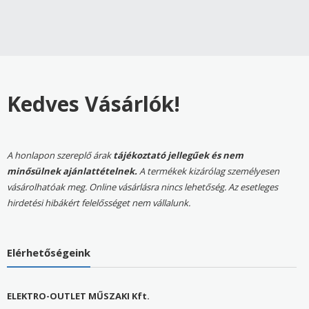
was:
is:
1370000 Ft.
599900 Ft.
390000 Ft.
229
Kedves Vásárlók!
A honlapon szereplő árak
tájékoztató jellegűek és nem
minősülnek ajánlattételnek.
A termékek kizárólag személyesen
vásárolhatóak meg. Online vásárlásra nincs lehetőség. Az esetleges
hirdetési hibákért felelősséget nem vállalunk.
Elérhetőségeink
ELEKTRO-OUTLET MŰSZAKI Kft.