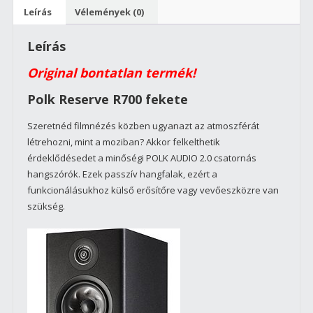
pár,
Leírás
Vélemények (0)
300
W, 38 - 37000
Leírás
Hz,
35,9
Original bontatlan termék!
kg/db
Polk Reserve R700 fekete
mennyiség
Szeretnéd filmnézés közben ugyanazt az atmoszférát
létrehozni, mint a moziban? Akkor felkelthetik
érdeklődésedet a minőségi POLK AUDIO 2.0 csatornás
hangszórók. Ezek passzív hangfalak, ezért a
funkcionálásukhoz külső erősítőre vagy vevőeszközre van
szükség.