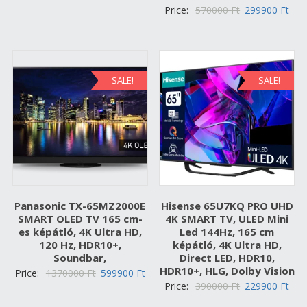
370000 Ft.
249900 Ft.
Original
Cur
Price:
570000
Ft
299900
Ft
price
pric
was:
is:
570000 Ft.
299
SALE!
SALE!
Panasonic TX-65MZ2000E
Hisense 65U7KQ PRO UHD
SMART OLED TV 165 cm-
4K SMART TV, ULED Mini
es képátló, 4K Ultra HD,
Led 144Hz, 165 cm
120 Hz, HDR10+,
képátló, 4K Ultra HD,
Soundbar,
Direct LED, HDR10,
HDR10+, HLG, Dolby Vision
Original
Current
Price:
1370000
Ft
599900
Ft
Original
Cur
Price:
390000
Ft
229900
Ft
price
price
price
pric
was:
is: