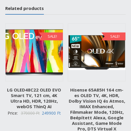
Related products
SALE!
SALE!
LG OLED48C22 OLED EVO
Hisense 65A85H 164 cm-
Smart TV, 121 cm, 4K
es OLED TV, 4K, HDR,
Ultra HD, HDR, 120Hz,
Dolby Vision IQ és Atmos,
webOS ThinQ AI
IMAX Enhanced,
Filmmaker Mode, 120Hz,
Original
Current
Price:
370000
Ft
249900
Ft
Beépített Alexa, Google
price
price
Assistant, Game Mode
was:
is:
Pro, DTS Virtual X