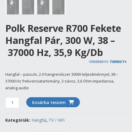
Polk Reserve R700 Fekete
Hangfal Pár, 300 W, 38 –
37000 Hz, 35,9 Kg/db
Original
Cu
1050000
Ft
749900
Ft
price
pr
Hangfal – passzív, 2.0 hangrendszer 300W teljesítménnyel, 38 –
was:
is:
37000 Hz frekvenciatartomány, 3 sávos, 3,6 Ohm impedancia,
1050000 Ft.
749
analog audio
Polk
Kosárba teszem
Reserve
R700
Kategóriák:
Hangfal
,
TV / HiFi
fekete
hangfal