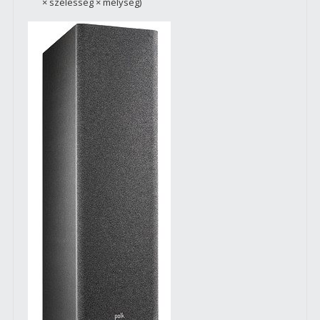
× szélesség × mélység)