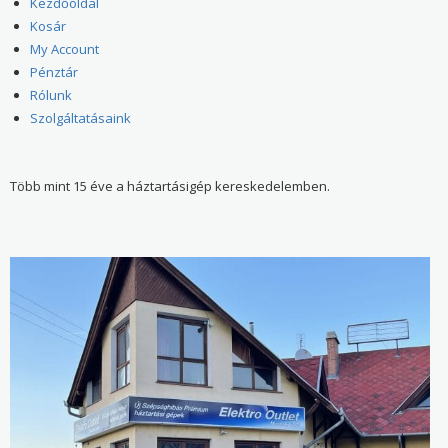
Kezdőoldal
Kosár
My Account
Pénztár
Rólunk
Szolgáltatásaink
Több mint 15 éve a háztartásigép kereskedelemben.