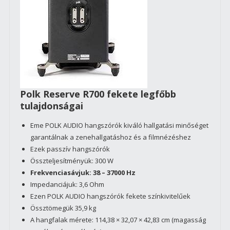
Polk Reserve R700 fekete legfőbb
tulajdonságai
Eme POLK AUDIO hangszórók kiváló hallgatási minőséget
garantálnak a zenehallgatáshoz és a filmnézéshez
Ezek passzív hangszórók
Összteljesítményük: 300 W
Frekvenciasávjuk:
38
–
37000 Hz
Impedanciájuk: 3,6 Ohm
Ezen POLK AUDIO hangszórók fekete színkivitelűek
Össztömegük 35,9 kg
A hangfalak mérete: 114,38 × 32,07 × 42,83 cm (magasság