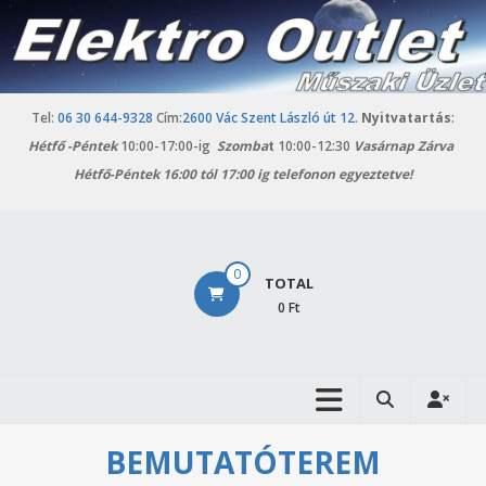
Skip
to
content
Tel:
06 30 644-9328
Cím:
2600 Vác Szent László út 12.
Nyitvatartás
:
Hétfő -
Péntek
10:00-17:00-ig
Szomba
t
10:00-12:30
Vasárnap Zárva
Hétfő-Péntek 16:00 tól 17:00 ig telefonon egyeztetve!
Elektro
0
TOTAL
Outlet
0 Ft
Vác
Háztartási
gépek
outlet
BEMUTATÓTEREM
áruháza